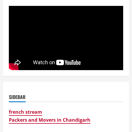
SIDEBAR
french stream
Packers and Movers in Chandigarh