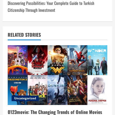
Discovering Possibilities: Your Complete Guide to Turkish
t
Citizenship Through Investment
n
a
RELATED STORIES
v
i
g
a
t
i
Uncategorized
o
0123movie: The Changing Trends of Online Movies