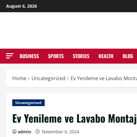
Skip
August 6, 2026
to
NE
content
BUSINESS
SPORTS
STORIES
HEALTH
BLOG
Home
Uncategorized
Ev Yenileme ve Lavabo Montaj
Uncategorized
Ev Yenileme ve Lavabo Montaj
admin
November 6, 2024