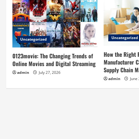
a
v
i
g
Uncategorized
Uncategorized
a
How the Right 
0123movie: The Changing Trends of
Manufacturer C
Online Movies and Digital Streaming
t
Supply Chain 
admin
July 27, 2026
i
admin
June 
o
n