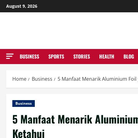
Skip
August 9, 2026
to
NE
content
BUSINESS
SPORTS
STORIES
HEALTH
BLOG
Home
Business
5 Manfaat Menarik Aluminium Foil
Business
5 Manfaat Menarik Aluminiu
Ketahui