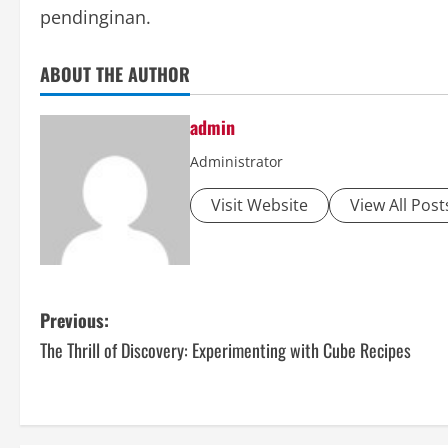
pendinginan.
ABOUT THE AUTHOR
admin
Administrator
Visit Website
View All Post
P
Previous:
The Thrill of Discovery: Experimenting with Cube Recipes
o
s