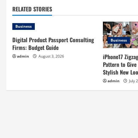
t
RELATED STORIES
n
a
Business
v
Digital Product Passport Consulting
Business
Firms: Budget Guide
i
iPhone17 Zigzag
admin
August 3, 2026
g
Pattern to Giv
Stylish New Lo
a
admin
July 
t
i
o
n