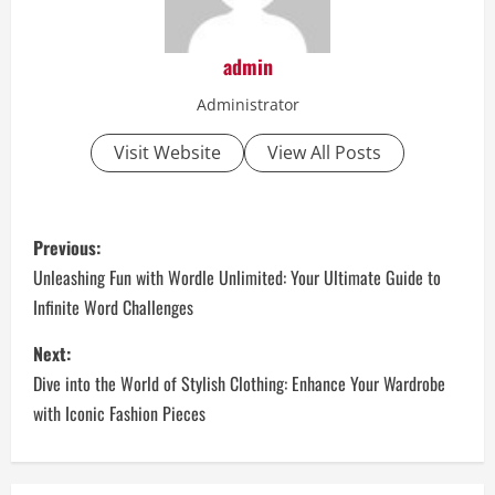
admin
Administrator
Visit Website
View All Posts
P
Previous:
o
Unleashing Fun with Wordle Unlimited: Your Ultimate Guide to
Infinite Word Challenges
s
Next:
t
Dive into the World of Stylish Clothing: Enhance Your Wardrobe
n
with Iconic Fashion Pieces
a