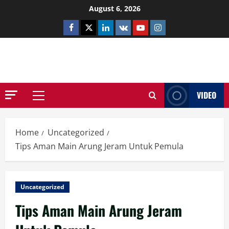
Skip
August 6, 2026
to
Facebook
Twitter
Linkedin
VK
Youtube
Instagram
content
NETHERNUTONE.CO.UK
VIDEO
Primary
Menu
Home
Uncategorized
Tips Aman Main Arung Jeram Untuk Pemula
Uncategorized
Tips Aman Main Arung Jeram