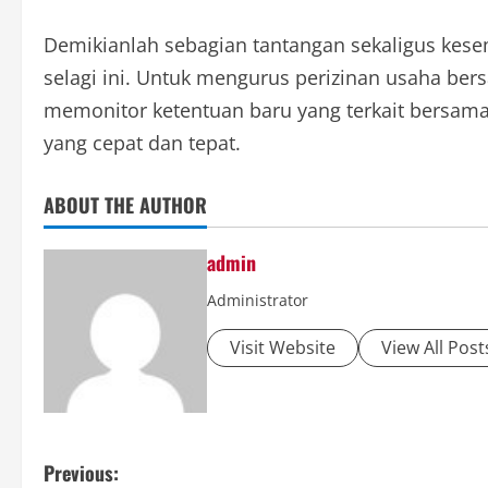
Demikianlah sebagian tantangan sekaligus kesem
selagi ini. Untuk mengurus perizinan usaha be
memonitor ketentuan baru yang terkait bersama
yang cepat dan tepat.
ABOUT THE AUTHOR
admin
Administrator
Visit Website
View All Post
P
Previous: