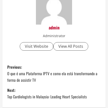
admin
Administrator
Visit Website
View All Posts
P
Previous:
o
O que é uma Plataforma IPTV e como ela está transformando a
forma de assistir TV
s
Next:
t
Top Cardiologists in Malaysia: Leading Heart Specialists
n