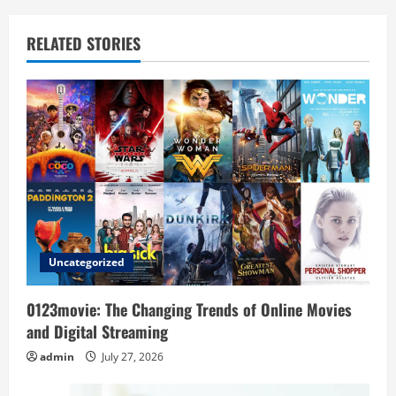
a
RELATED STORIES
v
i
g
a
t
i
Uncategorized
o
0123movie: The Changing Trends of Online Movies
n
and Digital Streaming
admin
July 27, 2026