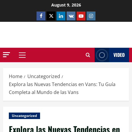
Skip
August 9, 2026
to
Facebook
Twitter
Linkedin
VK
Youtube
Instagram
content
NETHERNUTONE.CO.UK
VIDEO
Primary
Menu
Home
Uncategorized
Explora las Nuevas Tendencias en Vans: Tu Guía
Completa al Mundo de las Vans
Uncategorized
Explora las Nuevas Tendencias en